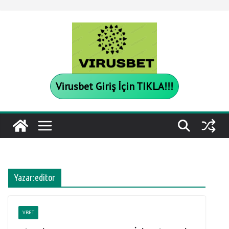
Skip
to
content
Virusbet Giriş İçin TIKLA!!!
Yazar:
editor
VBET