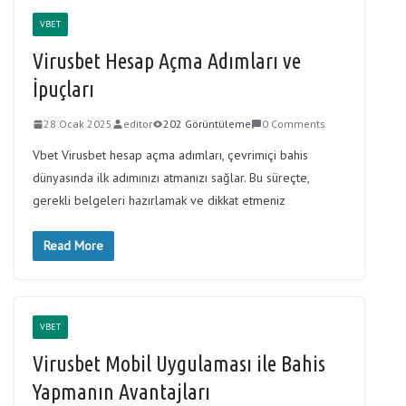
VBET
Virusbet Hesap Açma Adımları ve
İpuçları
28 Ocak 2025
editor
202 Görüntüleme
0 Comments
Vbet Virusbet hesap açma adımları, çevrimiçi bahis
dünyasında ilk adımınızı atmanızı sağlar. Bu süreçte,
gerekli belgeleri hazırlamak ve dikkat etmeniz
Read More
VBET
Virusbet Mobil Uygulaması ile Bahis
Yapmanın Avantajları