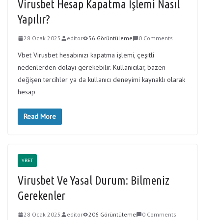
Virusbet Hesap Kapatma İşlemi Nasıl
Yapılır?
28 Ocak 2025
editor
56 Görüntüleme
0 Comments
Vbet Virusbet hesabınızı kapatma işlemi, çeşitli
nedenlerden dolayı gerekebilir. Kullanıcılar, bazen
değişen tercihler ya da kullanıcı deneyimi kaynaklı olarak
hesap
Read More
VBET
Virusbet Ve Yasal Durum: Bilmeniz
Gerekenler
28 Ocak 2025
editor
206 Görüntüleme
0 Comments