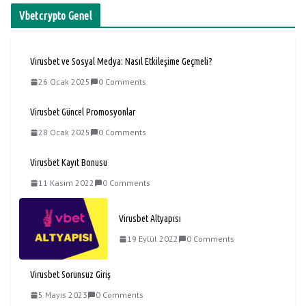
Vbetcrypto Genel
Virusbet ve Sosyal Medya: Nasıl Etkileşime Geçmeli?
26 Ocak 2025
0 Comments
Virusbet Güncel Promosyonlar
28 Ocak 2025
0 Comments
Virusbet Kayıt Bonusu
11 Kasım 2022
0 Comments
Virusbet Altyapısı
19 Eylül 2022
0 Comments
Virusbet Sorunsuz Giriş
5 Mayıs 2023
0 Comments