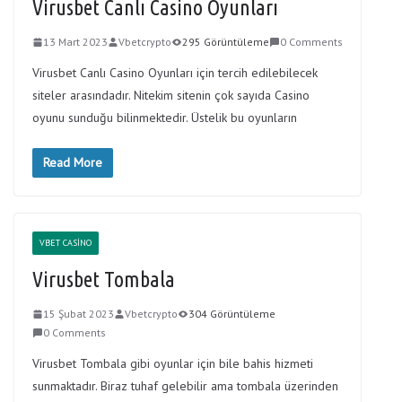
Virusbet Canlı Casino Oyunları
13 Mart 2023
Vbetcrypto
295 Görüntüleme
0 Comments
Virusbet Canlı Casino Oyunları için tercih edilebilecek
siteler arasındadır. Nitekim sitenin çok sayıda Casino
oyunu sunduğu bilinmektedir. Üstelik bu oyunların
Read More
VBET CASINO
Virusbet Tombala
15 Şubat 2023
Vbetcrypto
304 Görüntüleme
0 Comments
Virusbet Tombala gibi oyunlar için bile bahis hizmeti
sunmaktadır. Biraz tuhaf gelebilir ama tombala üzerinden