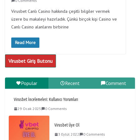
0 Comments
Virusbet Canlı Casino hakkında çeşitli bilgiler vermek
üzere bu makaleyi hazırladık. Çünkü birçok kişi Casino ve
Canlı Casino alanlarını birbirine
Read More
V
irusbet
Giriş Butonu
Popular
Recent
Comment
Virusbet İncelemeleri: Kullanıcı Yorumları
29 Ocak 2025
0 Comments
Virusbet Üye Ol
3 Eylül 2022
0 Comments