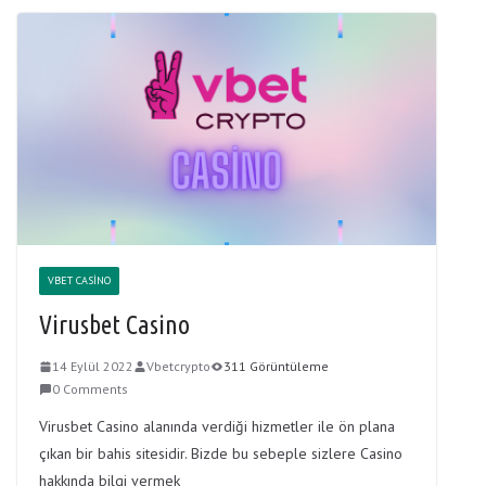
VBET CASINO
Virusbet Casino
14 Eylül 2022
Vbetcrypto
311 Görüntüleme
0 Comments
Virusbet Casino alanında verdiği hizmetler ile ön plana
çıkan bir bahis sitesidir. Bizde bu sebeple sizlere Casino
hakkında bilgi vermek