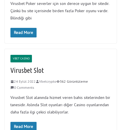
Virusbet Poker severler için son derece uygun bir sitedir.
Çünkü bu site içerisinde birden fazla Poker oyunu vardır.
Bilindiği gibi
Read More
VBET CASINO
Virusbet Slot
24 Eylül 2022
Vbetcrypto
362 Görüntüleme
0 Comments
Virusbet Slot alanında hizmet veren bahis sitelerinden bir
tanesidir. Aslında Slot oyunları diğer Casino oyunlarından
daha fazla ilgi çekici olabiliyorlar.
Read More